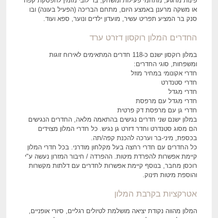
פינות מרגוע, מתחמי פעילות ומשחק, בר לובי מזמין להפסקת קפה
או משקה מרענן באמצע היום, מתחם הבריכה (הפעיל בעונה) ובו
סנק בר המציע תפריט עשיר, מועדון ילדים ונוער, ספא ועוד.
החדרים המלון רוקסון דזרט ערד
במלון רוקסון ישנם כ-118 חדרים המתאימים לאירוח זוגות
ומשפחות, סוגי החדרים:
חדרי אקונומי במחיר מוזל
חדרי סטנדרט
חדרי מגדל
חדרי מגדל עם מרפסת
חדרי גן עם מרפסת דק פרטית
במלון ישנם שני חדרים נגישים בהתאמה מלאה, החדרים הנגישים
הם מסוג סטנדרט וחדר דזרט גן נגיש.
כל חדרי המלון מצוידים
בכספת, מיני-בר וערכה להכנת קפה/תה.
כל החדרים עם חדרי רחצה בעל מקלחון מודרני. בכל חדרי המלון
קיימת אפשרות להפרדת מיטות. ההפרדה / חיבור המזרון נעשה ע"י
רוכסן מחבר, בנוסף קיימת אפשרות לחדרים עם דלתות מקשרות
והוספת מיטות תינוק.
אטרקציות בקרבת המלון
המלון מהווה נקודת יציאה מושלמת לטיולים רגליים, סיורי אופניים,