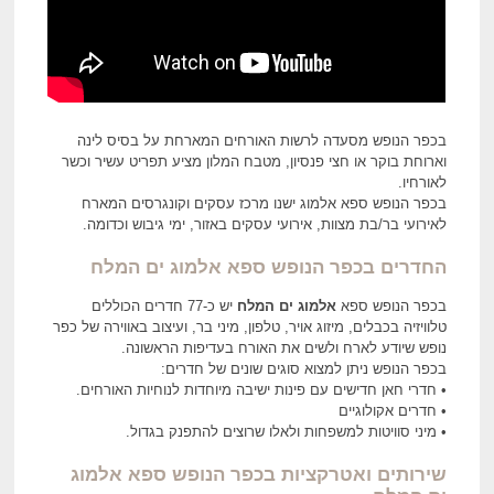
בכפר הנופש מסעדה לרשות האורחים המארחת על בסיס לינה
וארוחת בוקר או חצי פנסיון, מטבח המלון מציע תפריט עשיר וכשר
לאורחיו.
בכפר הנופש ספא אלמוג ישנו מרכז עסקים וקונגרסים המארח
לאירועי בר/בת מצוות, אירועי עסקים באזור, ימי גיבוש וכדומה.
החדרים בכפר הנופש ספא אלמוג ים המלח
בכפר הנופש ספא
אלמוג ים המלח
יש כ-77 חדרים הכוללים
טלוויזיה בכבלים, מיזוג אויר, טלפון, מיני בר, ועיצוב באווירה של כפר
נופש שיודע לארח ולשים את האורח בעדיפות הראשונה.
בכפר הנופש ניתן למצוא סוגים שונים של חדרים:
• חדרי חאן חדישים עם פינות ישיבה מיוחדות לנוחיות האורחים.
• חדרים אקולוגיים
• מיני סוויטות למשפחות ולאלו שרוצים להתפנק בגדול.
שירותים ואטרקציות בכפר הנופש ספא אלמוג