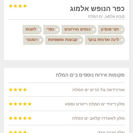




כפר הנופש אלמוג
קיבוץ אלמוג, ים המלח
חצי פנסיון
כנסים ואירועים
כפרי
לזוגות
לינה וארוחת בוקר
קבוצות ומשפחות
רומנטי
מקומות אירוח נוספים בים המלח
אורכידאה צל הרים ים המלח




מלון דיוויד ים המלח ריזורט וספא





מלון לאונרדו קלאב ים המלח





מלון ענבר ערד



