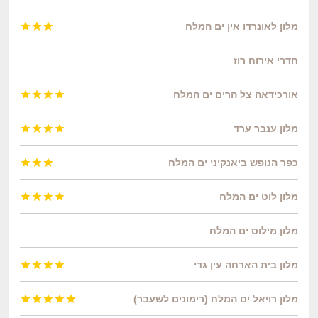
מלון לאונרדו אין ים המלח



חדרי אירוח רוז
אורכידאה צל הרים ים המלח




מלון ענבר ערד




כפר הנופש ביאנקיני ים המלח



מלון לוט ים המלח




מלון מילוס ים המלח
מלון בית הארחה עין גדי




מלון רויאל ים המלח (רימונים לשעבר)




