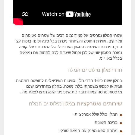
שטחי המלון נפרסים על פני דונמים רבים של שטחים מטופחים
ומוריקים, אווירת החופש והשחרור ניכרת בכל פינה ופינה בזכות עצי
הנוי, הפרחים והצמחיה הסגנון האדריכלי של המבנים בעלי קומה
נמוכה בסגנון יווני של לבן וכחול שיגרום לכם לתהות אם נמצאים
בכלל באי יווני.
חדרי מלון מילוס ים המלח
במלון ישנם כ162 חדרי מלון וסוויטות האידיאליים לחופשה רומנטית
זוגית או לנופש משפחתי בלתי נשכח, בחלק מהחדרים ישנם
מרפסות טרסה צמודות ובריכות אינפיניטי שלא תרצו לצאת מהן.
שירותים ואטרקציות ב
מלון מילוס ים המלח
המלון כולל שלל אטרקציות:
בריכה חיצונית
מתחם ספא מפנק עם חמאם טורקי