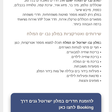
ל
מלון נבו ים המלח ישנם
298 חדרים מאובזרים בכל טוב
שכוללים: טלפון, מיני בר, מיזוג אויר, ערכת קפה, טלוויזיה בכבלים,
כספת, מייבש שיער.
במלון ניתן למצוא מספר סוויטות משפחתיות, חדרי משפחה
מפוארים הכוללים טרקלין אירוח, חדר אוכל VIP ואירוח נשיאותי
ברמה הגבוהה ביותר.
שירותים ואטרקציות במלון נבו ים המלח
ב
מלון נבו ישרוטל ים המלח
תוכלו למצוא מספר אטרקציות, כגון:
• חוף ים פרטי לנוחיות האורחים.
• בריכות שחייה למבוגרים.
• בריכת שחייה לילדים.
• בריכת מי ים המלח.
• מסעדות משובחות.
• פעיליות בידור בים ובלילה של צוות בידור המלון.
• סדנאות ופעיליות לילדים.
• מופעים והצגות.
להזמנת חדרים במלון ישרוטל גנים דרך
Booking לחצו כאן