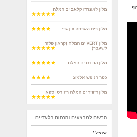
וף
מלון לאונרדו קלאב ים המלח





מלון בית הארחה עין גדי




מלון VERT ים המלח (קראון פלזה
לשעבר)





מלון הרודס ים המלח





כפר הנופש אלמוג




מלון דיוויד ים המלח ריזורט וספא





הרשם למבצעים והנחות בלעדיים
אימייל
*