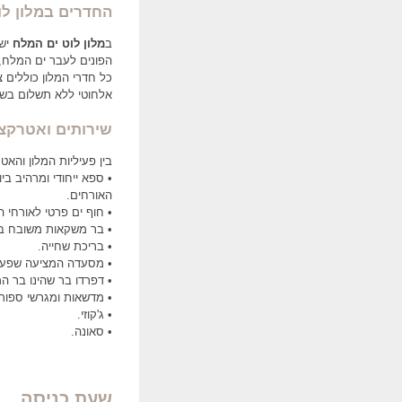
החדרים במלון לו
ב
מלון לוט ים המלח
הפונים לעבר ים המלח, 97 חדרים עם נוף להרי ים המלח, ועוד 22 חדרים מרווחים יותר עם נוף לה
כל חדרי המלון כוללים צ
אלחוטי ללא תשלום בשט
שירותים ואטרקצי
בין פעיליות המלון והאטר
• ספא ייחודי ומרהיב בי
האורחים.
• חוף ים פרטי לאורחי ה
• בר משקאות משובח בלו
• בריכת שחייה.
• מסעדה המציעה שפע ש
• דפרדו בר שהינו בר ה
• מדשאות ומגרשי ספור
• ג'קוזי.
• סאונה.
שעת כניסה