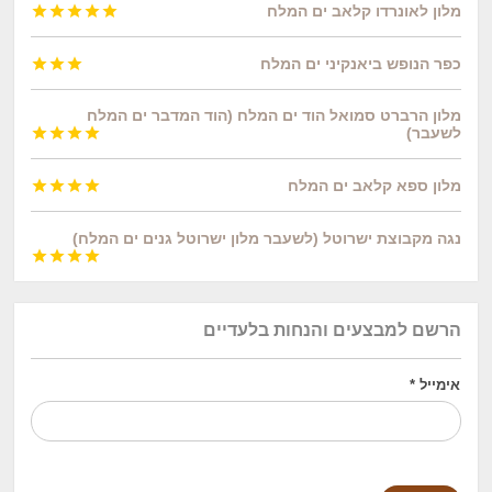
מלון לאונרדו קלאב ים המלח





כפר הנופש ביאנקיני ים המלח



מלון הרברט סמואל הוד ים המלח (הוד המדבר ים המלח
לשעבר)




מלון ספא קלאב ים המלח




נגה מקבוצת ישרוטל (לשעבר מלון ישרוטל גנים ים המלח)




הרשם למבצעים והנחות בלעדיים
אימייל
*