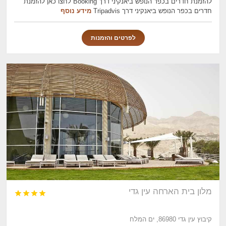
להזמנת חדרים בכפר הנופש ביאנקיני דרך Booking לחצו כאן להזמנת
חדרים בכפר הנופש ביאנקיני דרך Tripadvis
מידע נוסף
לפרטים והזמנות
מלון בית הארחה עין גדי




קיבוץ עין גדי 86980, ים המלח