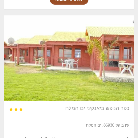
כפר הנופש ביאנקיני ים המלח



עין בוקק 86930, ים המלח