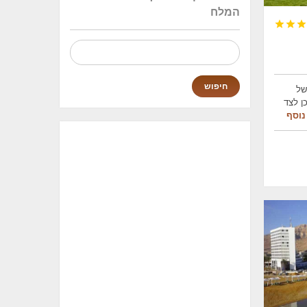
המלח



חיפוש:
של
ן לצד
נוסף