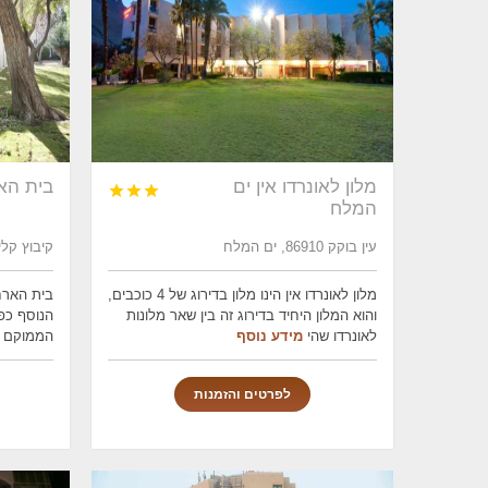
מלון לאונרדו אין ים
בית הא



המלח
עין בוקק 86910, ים המלח
קיבוץ קליה 90666 , ים
מלון לאונרדו אין הינו מלון בדירוג של 4 כוכבים,
בית הארח
והוא המלון היחיד בדירוג זה בין שאר מלונות
הנוסף כפ
לאונרדו שהי
מידע נוסף
הממוקם ב
לפרטים והזמנות