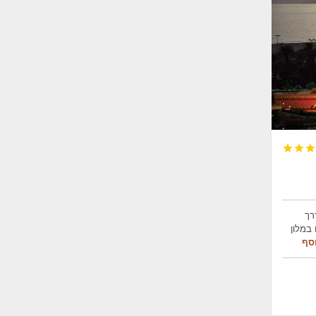



רך
ים במלון
סף