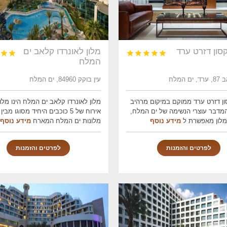
קסון דזרט ערד
מלון לאונרדו קלאב ים







המלח
 המלח
עין בוקק 84960, ים המלח
סון דזרט ערד ממוקם במיקום מרהיב
מלון לאונרדו קלאב ים המלח הינו מלו
 המדבר עוצרי הנשימה של ים המלח,
אירוח של 5 כוכבים היחיד מסוגו מבין
מלון מאפשרת ל
מידע נוסף
מלונות ים המלח המארח
מידע נוסף
לפרטים והזמנות
לפרטים והזמנות