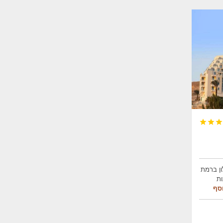



ון ברמת
נות
סף