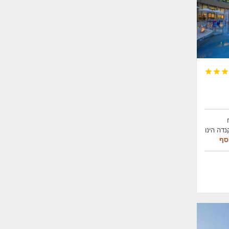



דה הינו
סף