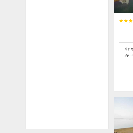



מלון אורכידאה ים המלח הינו מלון ברמת 4
בוקק,