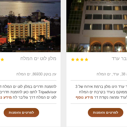
בר ערד
מלון לוט ים המלח





מלח
עין בוקק 86930, ים המלח
מלון ענבר ערד הינו מלון ברמת אירוח של 3
להזמנת חדרים במלון לוט ים המלח ד
ממוקם בערד בקרבת ים המלח
Tripadvisor לחצו כאן להזמנת חדר
ערד ומהווה נקודת דר
מידע נוסף
לוט ים המלח דרך גוליבר לח
מידע נו
לפרטים והזמנות
לפרטים והזמנות