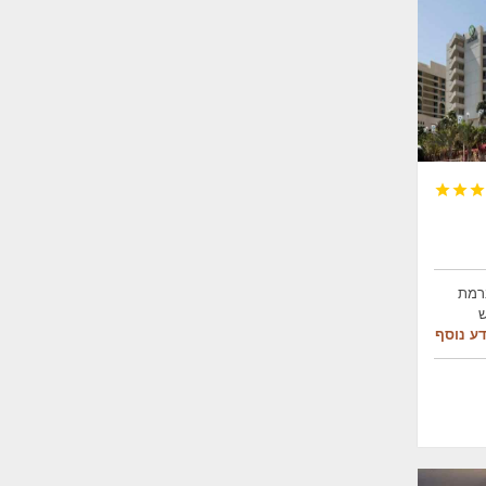



ברמת
ש
ע נוסף