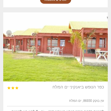
כפר הנופש ביאנקיני ים המלח



עין בוקק 86930, ים המלח