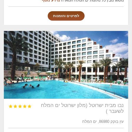
מסוגו מבין כל מלונות ים המלח המארח
מידע נוסף
לפרטים והזמנות
נבו מבית ישרוטל (מלון ישרוטל ים המלח





לשעבר )
עין בוקק 86980, ים המלח